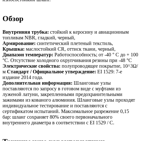
Обзор
Внутренняя трубка:
стойкий к керосину и авиационным
топливам NBR, гладкий, черный,
Армирование:
синтетический плетеный текстиль,
Крышка:
маслостойкий CR, оттиск ткани, черный,
Диапазон температур:
Работоспособность; от -40 ° C до + 100
°C. Отсутствие холодного охрупчивания резины при -48 °C
Электрические свойства:
полупроводящее покрытие, 10^3Ω/
м
Стандарт / Официальное утверждение:
EI 1529: 7-е
издание 2014 года.
Дополнительная информация:
Шланговые узлы
поставляются по запросу в готовом виде с муфтами из
луженой латуни, закрепленными предохранительными
зажимами из кованого алюминия. Шланговые узлы проходят
индивидуальное тестирование и поставляются с
сертификатом испытаний. Максимальное разрежение 0,15
бар: шланг сохраняет 80% своего первоначального
внутреннего диаметра в соответствии с EI 1529 / C.