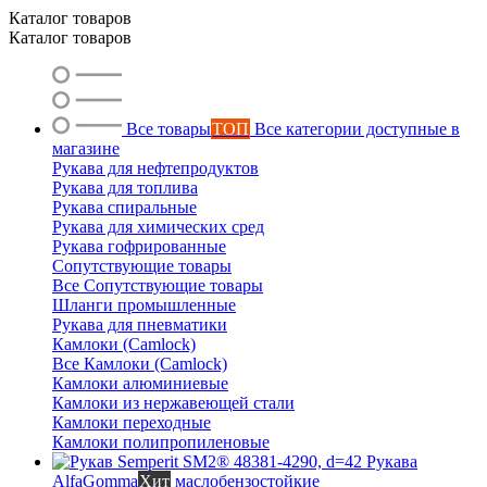
Каталог товаров
Каталог товаров
Все товары
ТОП
Все категории доступные в
магазине
Рукава для нефтепродуктов
Рукава для топлива
Рукава спиральные
Рукава для химических сред
Рукава гофрированные
Сопутствующие товары
Все Сопутствующие товары
Шланги промышленные
Рукава для пневматики
Камлоки (Camlock)
Все Камлоки (Camlock)
Камлоки алюминиевые
Камлоки из нержавеющей стали
Камлоки переходные
Камлоки полипропиленовые
Рукава
AlfaGomma
Хит
маслобензостойкие