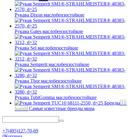
Рукава Dixon
маслобензостойкие
Рукава Gates
маслобензостойкие
Рукава Sel
маслобензостойкие
Рукава Semperit
маслобензостойкие
Рукава Thor
маслобензостойкие
Рукава TubiGomma
маслобензостойкие
Бренды
All
brands
Самые известные бренды мира
+7(495)127-70-69
0
Корзина