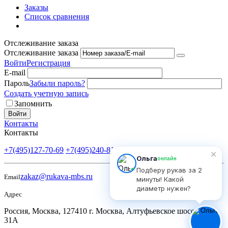
Заказы
Список сравнения
Отслеживание заказа
Отслеживание заказа
Войти
Регистрация
E-mail
Пароль
Забыли пароль?
Создать учетную запись
Запомнить
Войти
Контакты
Контакты
+7(495)127-70-69
+7(495)240-81-82
Пн-Пт: 9:00-18:00
✕
Ольга
онлайн
Подберу рукав за 2
zakaz@rukava-mbs.ru
Email
минуты! Какой
диаметр нужен?
Адрес
Россия, Москва, 127410 г. Москва, Алтуфьевское шоссе, д.
31А