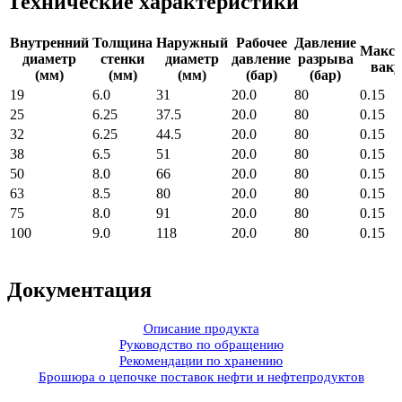
Технические характеристики
Внутренний
Толщина
Наружный
Рабочее
Давление
Макс
диаметр
стенки
диаметр
давление
разрыва
ваку
(мм)
(мм)
(мм)
(бар)
(бар)
19
6.0
31
20.0
80
0.15
25
6.25
37.5
20.0
80
0.15
32
6.25
44.5
20.0
80
0.15
38
6.5
51
20.0
80
0.15
50
8.0
66
20.0
80
0.15
63
8.5
80
20.0
80
0.15
75
8.0
91
20.0
80
0.15
100
9.0
118
20.0
80
0.15
Документация
Описание продукта
Руководство по обращению
Рекомендации по хранению
Брошюра о цепочке поставок нефти и нефтепродуктов