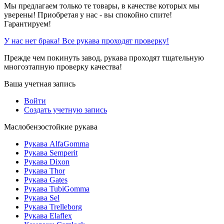
Мы предлагаем только те товары, в качестве которых мы
уверены! Приобретая у нас - вы спокойно спите!
Гарантируем!
У нас нет брака! Все рукава проходят проверку!
Прежде чем покинуть завод, рукава проходят тщательную
многоэтапную проверку качества!
Ваша учетная запись
Войти
Создать учетную запись
Маслобензостойкие рукава
Рукава AlfaGomma
Рукава Semperit
Рукава Dixon
Рукава Thor
Рукава Gates
Рукава TubiGomma
Рукава Sel
Рукава Trelleborg
Рукава Elaflex