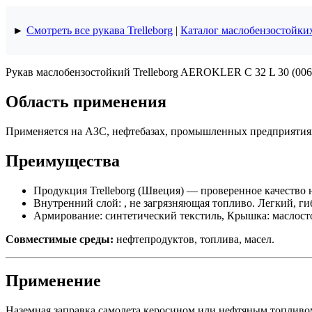
►
Смотреть все рукава Trelleborg
|
Каталог маслобензостойки
Рукав маслобензостойкий Trelleborg AEROKLER C 32 L 30 (0060
Область применения
Применяется на АЗС, нефтебазах, промышленных предприятиях 
Преимущества
Продукция Trelleborg (Швеция) — проверенное качество
Внутренний слой: , не загрязняющая топливо. Легкий, г
Армирование: синтетический текстиль, Крышка: маслост
Совместимые среды:
нефтепродуктов, топлива, масел.
Применение
Наземная заправка самолета керосином или нефтяным топливо