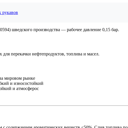
х рукавов
594) шведского производства — рабочее давление 0,15 бар.
для перекачки нефтепродуктов, топлива и масел.
 на мировом рынке
ибкий и износостойкий
ойкий и атмосферос
м с содержанием ароматических веществ ≤50%. Слив топлива по