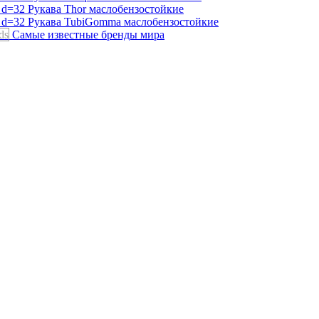
Рукава Thor
маслобензостойкие
Рукава TubiGomma
маслобензостойкие
ds
Самые известные бренды мира