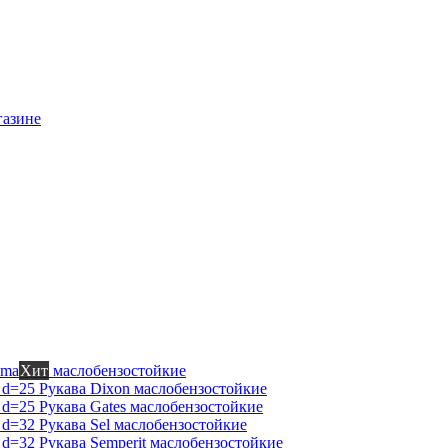
газине
mma
Хит
маслобензостойкие
Рукава Dixon
маслобензостойкие
Рукава Gates
маслобензостойкие
Рукава Sel
маслобензостойкие
Рукава Semperit
маслобензостойкие