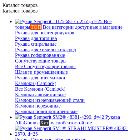
Каталог товаров
Каталог товаров
Все
товары
ТОП
Все категории доступные в магазине
Рукава для нефтепродуктов
Рукава для топлива
Рукава спиральные
Рукава для химических сред
Рукава гофрированные
Сопутствующие товары
Все Сопутствующие товары
Шланги промышленные
Рукава для пневматики
Камлоки (Camlock)
Все Камлоки (Camlock)
Камлоки алюминиевые
Камлоки из нержавеющей стали
Камлоки переходные
Камлоки полипропиленовые
Рукава
AlfaGomma
Хит
маслобензостойкие
Рукава Dixon
маслобензостойкие