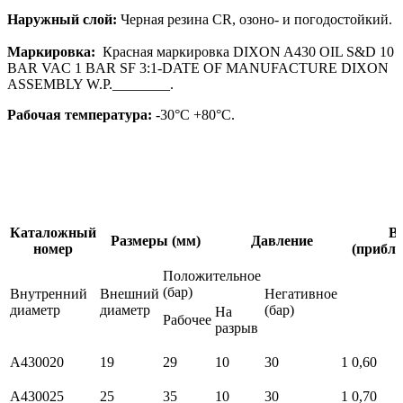
Наружный слой:
Черная резина СR, озоно- и погодостойкий.
Маркировка:
Красная маркировка DIXON A430 OIL S&D 10
BAR VAC 1 BAR SF 3:1-DATE OF MANUFACTURE DIXON
ASSEMBLY W.P.________.
Рабочая температура:
-30°C +80°C.
Каталожный
Ве
Размеры (мм)
Давление
номер
(прибл
Положительное
(бар)
Внутренний
Внешний
Негативное
диаметр
диаметр
(бар)
На
Рабочее
разрыв
A430020
19
29
10
30
1
0,60
A430025
25
35
10
30
1
0,70