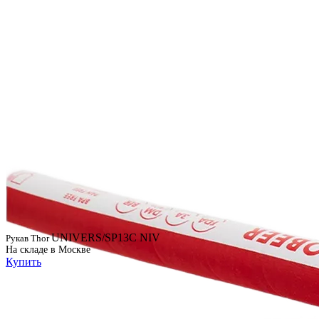
UNIVERS/SP13C NIV
Рукав Thor
На складе в Москве
Купить