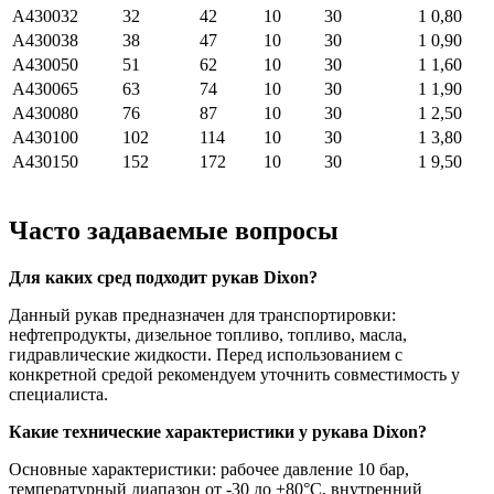
A430032
32
42
10
30
1
0,80
A430038
38
47
10
30
1
0,90
A430050
51
62
10
30
1
1,60
A430065
63
74
10
30
1
1,90
A430080
76
87
10
30
1
2,50
A430100
102
114
10
30
1
3,80
A430150
152
172
10
30
1
9,50
Часто задаваемые вопросы
Для каких сред подходит рукав Dixon?
Данный рукав предназначен для транспортировки:
нефтепродукты, дизельное топливо, топливо, масла,
гидравлические жидкости. Перед использованием с
конкретной средой рекомендуем уточнить совместимость у
специалиста.
Какие технические характеристики у рукава Dixon?
Основные характеристики: рабочее давление 10 бар,
температурный диапазон от -30 до +80°C, внутренний