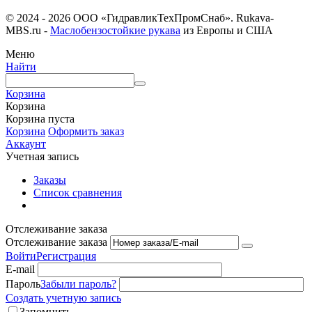
© 2024 - 2026 ООО «ГидравликТехПромСнаб». Rukava-
MBS.ru -
Маслобензостойкие рукава
из Европы и США
Меню
Найти
Корзина
Корзина
Корзина пуста
Корзина
Оформить заказ
Аккаунт
Учетная запись
Заказы
Список сравнения
Отслеживание заказа
Отслеживание заказа
Войти
Регистрация
E-mail
Пароль
Забыли пароль?
Создать учетную запись
Запомнить