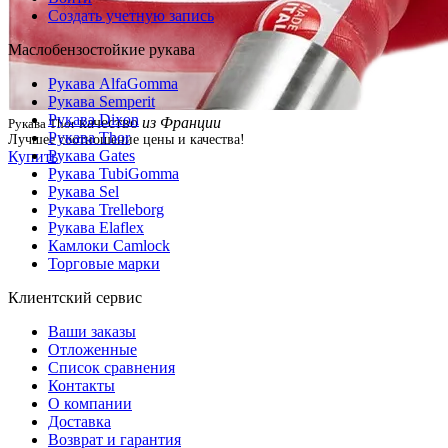
Создать учетную запись
Маслобензостойкие рукава
Рукава AlfaGomma
Рукава Semperit
Рукава Dixon
качество
из Франции
Рукава Thor
Рукава Thor
Лучшее соотношение цены и качества!
Рукава Gates
Купить
Рукава TubiGomma
Рукава Sel
Рукава Trelleborg
Рукава Elaflex
Камлоки Camlock
Торговые марки
Клиентский сервис
Ваши заказы
Отложенные
Список сравнения
Контакты
О компании
Доставка
Возврат и гарантия