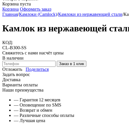
Корзина пуста
Корзина
Оформить заказ
Главная
/
Камлоки (Camlock)
/
Камлоки из нержавеющей стали
/
Ка
Камлок из нержавеющей стали
КОД:
CL-B300-SS
Свяжитесь с нами насчёт цены
В наличии
Заказ в 1 клик
Отложить
Поделиться
Задать вопрос
Доставка
Варианты оплаты
Наши преимущества
— Гарантия 12 месяцев
— Оповещение по SMS
— Возврат и обмен
— Различные способы оплаты
— Лучшая цена