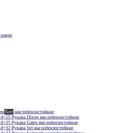
газине
ma
Хит
маслобензостойкие
Рукава Dixon
маслобензостойкие
Рукава Gates
маслобензостойкие
Рукава Sel
маслобензостойкие