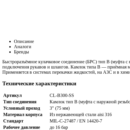
Описание
Аналоги
Бренды
Быстроразъёмное кулачковое соединение (БРС) тип B (муфта с
подключения рукавов и шлангов. Камлок типа B — приёмная м
Применяется в системах перекачки жидкостей, на АЗС и в хи
Технические характеристики
Артикул
CL-B300-SS
Тип соединения
Камлок тип B (муфта с наружной резьб
Условный проход
3" (75 мм)
Материал корпуса
Из нержавеющей стали aisi 316
Стандарт
MIL-C-27487 / EN 14420-7
Рабочее давление
до 16 бар