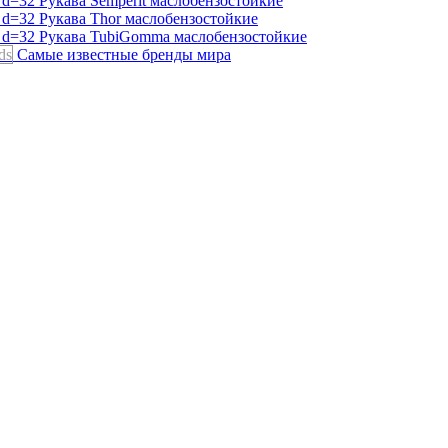
Рукава Semperit
маслобензостойкие
Рукава Thor
маслобензостойкие
Рукава TubiGomma
маслобензостойкие
ds
Самые известные бренды мира