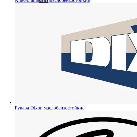
AlfaGomma
Хит
маслобензостойкие
Рукава Dixon
маслобензостойкие