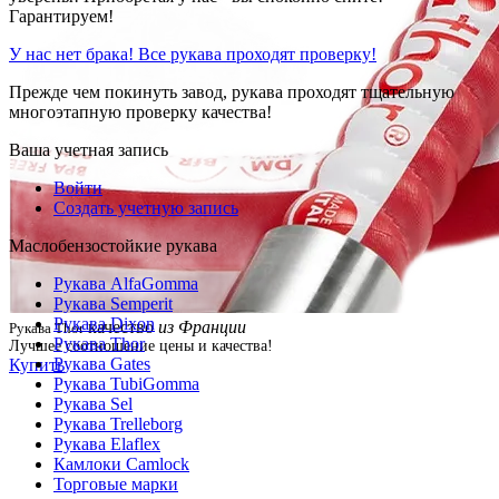
Гарантируем!
У нас нет брака! Все рукава проходят проверку!
Прежде чем покинуть завод, рукава проходят тщательную
многоэтапную проверку качества!
Ваша учетная запись
Войти
Создать учетную запись
Маслобензостойкие рукава
Рукава AlfaGomma
Рукава Semperit
Рукава Dixon
качество
из Франции
Рукава Thor
Рукава Thor
Лучшее соотношение цены и качества!
Рукава Gates
Купить
Рукава TubiGomma
Рукава Sel
Рукава Trelleborg
Рукава Elaflex
Камлоки Camlock
Торговые марки