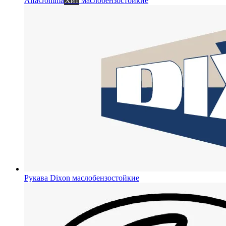
AlfaGomma
Хит
маслобензостойкие
Рукава Dixon
маслобензостойкие