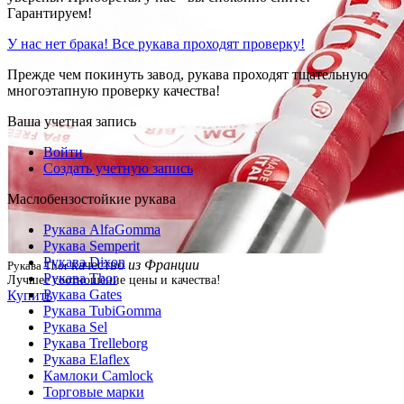
Гарантируем!
У нас нет брака! Все рукава проходят проверку!
Прежде чем покинуть завод, рукава проходят тщательную
многоэтапную проверку качества!
Ваша учетная запись
Войти
Создать учетную запись
Маслобензостойкие рукава
Рукава AlfaGomma
Рукава Semperit
Рукава Dixon
качество
из Франции
Рукава Thor
Рукава Thor
Лучшее соотношение цены и качества!
Рукава Gates
Купить
Рукава TubiGomma
Рукава Sel
Рукава Trelleborg
Рукава Elaflex
Камлоки Camlock
Торговые марки