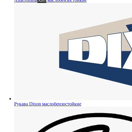
AlfaGomma
Хит
маслобензостойкие
Рукава Dixon
маслобензостойкие