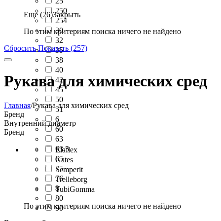
25
250
Еще (26)
Закрыть
254
30
По этим критериям поиска ничего не найдено
32
Сбросить
Показать (257)
35
38
40
Рукава для химических сред
42
45
50
Главная
/
Рукава для химических сред
51
Бренд
6
Внутренний диаметр
60
Бренд
63
63.5
Elaflex
65
Gates
75
Semperit
76
Trelleborg
8
TubiGomma
80
По этим критериям поиска ничего не найдено
90