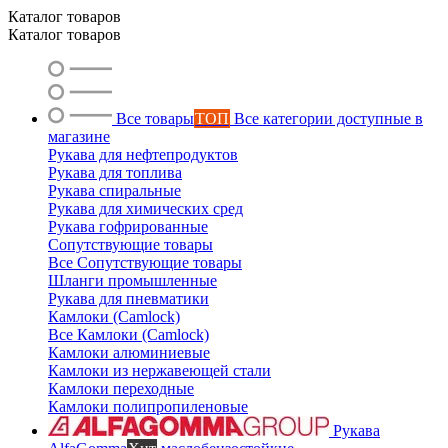
Каталог товаров
Каталог товаров
Ольга
Маслобензостойкие рукава
Все товары
ТОП
Все категории доступные в
магазине
Рукава для нефтепродуктов
Рукава для топлива
Рукава спиральные
Рукава для химических сред
Рукава гофрированные
Сопутствующие товары
Все Сопутствующие товары
Шланги промышленные
Рукава для пневматики
Камлоки (Camlock)
Все Камлоки (Camlock)
Камлоки алюминиевые
Камлоки из нержавеющей стали
Камлоки переходные
Камлоки полипропиленовые
Рукава