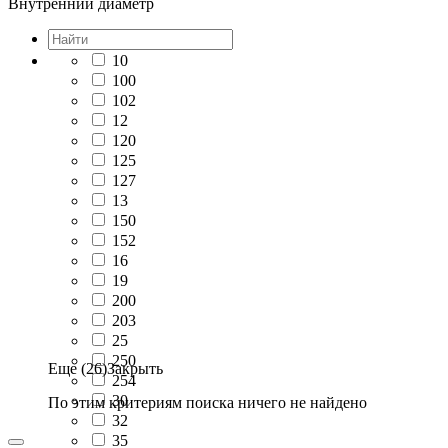
Внутренний диаметр
10
100
102
12
120
125
127
13
150
152
16
19
200
203
25
250
Еще (26)
Закрыть
254
30
По этим критериям поиска ничего не найдено
32
35