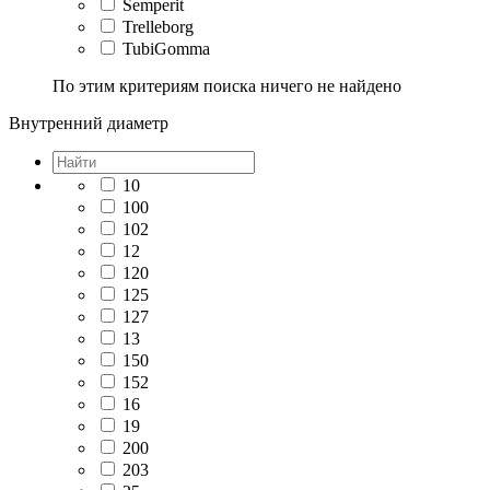
Semperit
Trelleborg
TubiGomma
По этим критериям поиска ничего не найдено
Внутренний диаметр
10
100
102
12
120
125
127
13
150
152
16
19
200
203