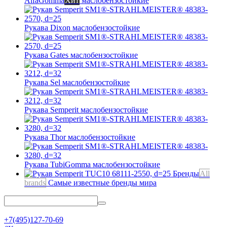
AlfaGomma
Хит
маслобензостойкие
Рукава Dixon
маслобензостойкие
Рукава Gates
маслобензостойкие
Рукава Sel
маслобензостойкие
Рукава Semperit
маслобензостойкие
Рукава Thor
маслобензостойкие
Рукава TubiGomma
маслобензостойкие
Бренды
All
brands
Самые известные бренды мира
+7(495)127-70-69