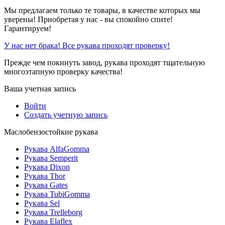
Мы предлагаем только те товары, в качестве которых мы
уверены! Приобретая у нас - вы спокойно спите!
Гарантируем!
У нас нет брака! Все рукава проходят проверку!
Прежде чем покинуть завод, рукава проходят тщательную
многоэтапную проверку качества!
Ваша учетная запись
Войти
Создать учетную запись
Маслобензостойкие рукава
Рукава AlfaGomma
Рукава Semperit
Рукава Dixon
Рукава Thor
Рукава Gates
Рукава TubiGomma
Рукава Sel
Рукава Trelleborg
Рукава Elaflex