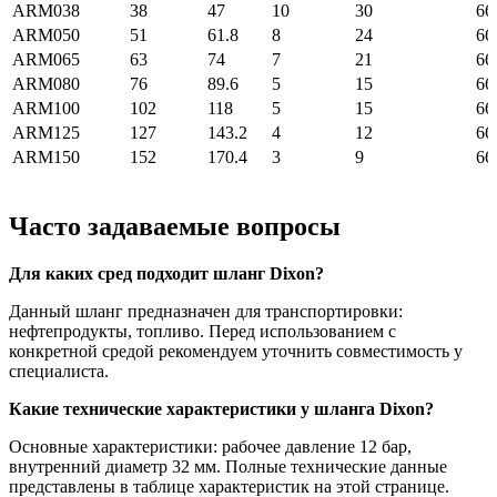
ARM038
38
47
10
30
66
ARM050
51
61.8
8
24
66
ARM065
63
74
7
21
66
ARM080
76
89.6
5
15
66
ARM100
102
118
5
15
66
ARM125
127
143.2
4
12
66
ARM150
152
170.4
3
9
66
Часто задаваемые вопросы
Для каких сред подходит шланг Dixon?
Данный шланг предназначен для транспортировки:
нефтепродукты, топливо. Перед использованием с
конкретной средой рекомендуем уточнить совместимость у
специалиста.
Какие технические характеристики у шланга Dixon?
Основные характеристики: рабочее давление 12 бар,
внутренний диаметр 32 мм. Полные технические данные
представлены в таблице характеристик на этой странице.