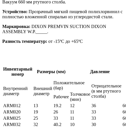
Вакуум 660 мм ртутного столба.
Устройство:
Прозрачный мягкий пищевой полихлорвинил с
полностью вложенной спиралью из углеродистой стали.
Маркировка:
DIXON PREMVIN SUCTION DIXON
ASSEMBLY W.P._____.
Разность температур:
от -15ºС до +65ºС
Инвентарный
Размеры (мм)
Давление
номер
Положительное
Отрицательное
(бар)
Внутренний
Внешний
(в мм ртутного
диаметр
диаметр
Толчковое
столба)
Рабочее
(мин)
ARM012
13
19.2
12
36
66
ARM020
19
26
11
33
66
ARM025
25
33
11
33
66
ARM032
32
40.2
10
30
66