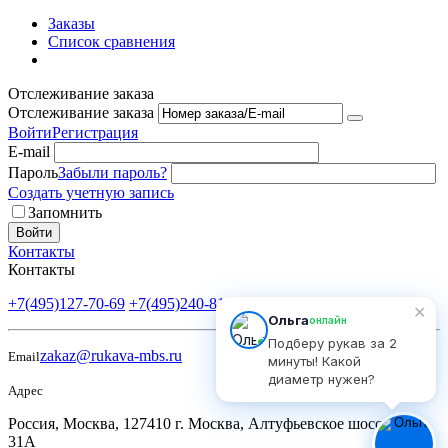
Заказы
Список сравнения
Отслеживание заказа
Отслеживание заказа
Войти
Регистрация
E-mail
Пароль
Забыли пароль?
Создать учетную запись
Запомнить
Войти
Контакты
Контакты
+7(495)127-70-69
+7(495)240-81-82
Пн-Пт: 9:00-18:00
✕
Ольга
онлайн
Подберу рукав за 2
zakaz@rukava-mbs.ru
Email
минуты! Какой
диаметр нужен?
Адрес
Россия, Москва, 127410 г. Москва, Алтуфьевское шоссе, д.
31А