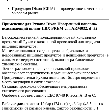
Продукция Dixon (США) — проверенное качество на
мировом рынке
Применение для Рукава Dixon Прозрачный напорно-
всасывающий шланг ПВХ PREM-vin, ARM032, d=32
Высококачественный полихлорвиниловый кристально
прозрачный Рукав с вложенной проволокой для передачи
пищевых продуктов.
Может использоваться для передачи абразивных и
неабразивных пищевых продуктов и непищевых продуктов (в
жидком и твердом состоянии), включая разбавленные
химические составы.
Точное расположение и уклон стальной проволоки
обеспечивает сверхгибкость и уменьшает риск перелома.
Прозрачные стенки Рукава позволяют быстро определить
место закупорки в случае таковой.
Стальная проволока обеспечивает непрерывность
статического рассеивания.
Одобрен в соответствии с EEC 97/48 Классы A, B & C.
Рабочее давление:
от 12 бар (174 пси) до 3 бар (43.5 пси) в
зависимости от размера канала, фактор безопасности 3:1.