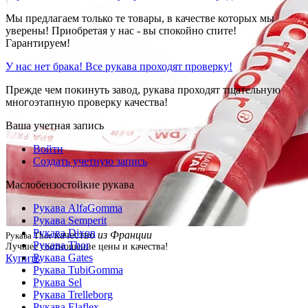
Мы предлагаем только те товары, в качестве которых мы
уверены! Приобретая у нас - вы спокойно спите!
Гарантируем!
У нас нет брака! Все рукава проходят проверку!
Прежде чем покинуть завод, рукава проходят тщательную
многоэтапную проверку качества!
Ваша учетная запись
Войти
Создать учетную запись
Маслобензостойкие рукава
Рукава AlfaGomma
Рукава Semperit
Рукава Dixon
качество
из Франции
Рукава Thor
Рукава Thor
Лучшее соотношение цены и качества!
Рукава Gates
Купить
Рукава TubiGomma
Рукава Sel
Рукава Trelleborg
Рукава Elaflex