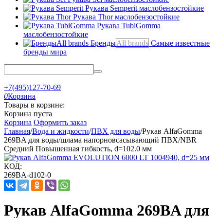
Рукава Semperit
маслобензостойкие
Рукава Thor
маслобензостойкие
Рукава TubiGomma
маслобензостойкие
Бренды
All brands
Самые известные
бренды мира
+7(495)127-70-69
0
Корзина
Товары в корзине:
Корзина пуста
Корзина
Оформить заказ
Главная
/
Вода и жидкости
/
ПВХ для воды
/
Рукав AlfaGomma
269BA для воды/шлама напорновсасывающий ПВХ/NBR
Средний Повышенная гибкость, d=102.0 мм
КОД:
269BA-d102-0
Рукав AlfaGomma 269BA для