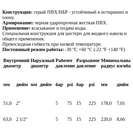
Конструкция:
серый ПВХ/НБР - устойчивый к истиранию и
озону.
Армирование:
черная ударопрочная жесткая ПВХ.
Применение:
всасывание и подача воды.
Специальная конструкция для цистерн для жидкого навоза и
общего применения.
Превосходная гибкость при низкой температуре.
Постоянный режим работы:
-30 °C +60 °C (-22 °F +140 °F)
Внутренний
Наружный
Рабочее
Разрывное
Минимальны
диаметр
диаметр
давление
давление
радиус изгиба
мм
дюйм
мм
дюйм
бар
psi
бар
psi
мм
дюйм
51,0
2"
5
75
15
225
178,0
7,01
63,0
2 1/2"
5
75
15
225
220,0
8,66