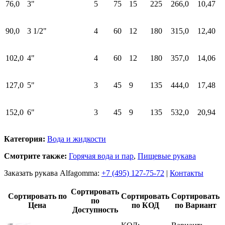
76,0
3"
5
75
15
225
266,0
10,47
90,0
3 1/2"
4
60
12
180
315,0
12,40
102,0
4"
4
60
12
180
357,0
14,06
127,0
5"
3
45
9
135
444,0
17,48
152,0
6"
3
45
9
135
532,0
20,94
Категория:
Вода и жидкости
Смотрите также:
Горячая вода и пар
,
Пищевые рукава
Заказать рукава Alfagomma:
+7 (495) 127-75-72
|
Контакты
Сортировать
Сортировать по
Сортировать
Сортировать
по
Цена
по КОД
по Вариант
Доступность