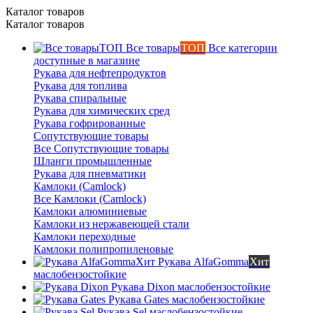
Каталог товаров
Каталог товаров
Все товары
ТОП
Все категории
доступные в магазине
Рукава для нефтепродуктов
Рукава для топлива
Рукава спиральные
Рукава для химических сред
Рукава гофрированные
Сопутствующие товары
Все Сопутствующие товары
Шланги промышленные
Рукава для пневматики
Камлоки (Camlock)
Все Камлоки (Camlock)
Камлоки алюминиевые
Камлоки из нержавеющей стали
Камлоки переходные
Камлоки полипропиленовые
Рукава AlfaGomma
Хит
маслобензостойкие
Рукава Dixon
маслобензостойкие
Рукава Gates
маслобензостойкие
Рукава Sel
маслобензостойкие