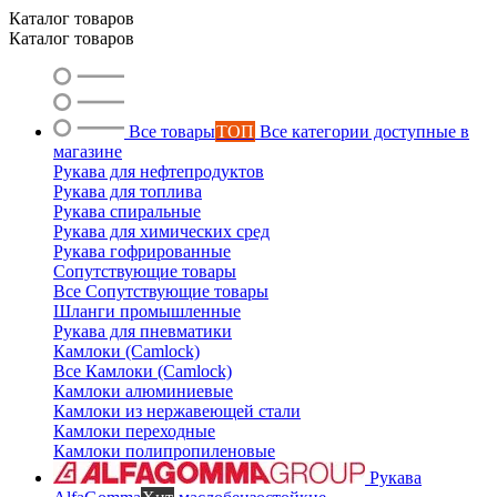
Каталог товаров
Каталог товаров
Ольга
Маслобензостойкие рукава
Все товары
ТОП
Все категории доступные в
магазине
Рукава для нефтепродуктов
Рукава для топлива
Рукава спиральные
Рукава для химических сред
Рукава гофрированные
Сопутствующие товары
Все Сопутствующие товары
Шланги промышленные
Рукава для пневматики
Камлоки (Camlock)
Все Камлоки (Camlock)
Камлоки алюминиевые
Камлоки из нержавеющей стали
Камлоки переходные
Камлоки полипропиленовые
Рукава