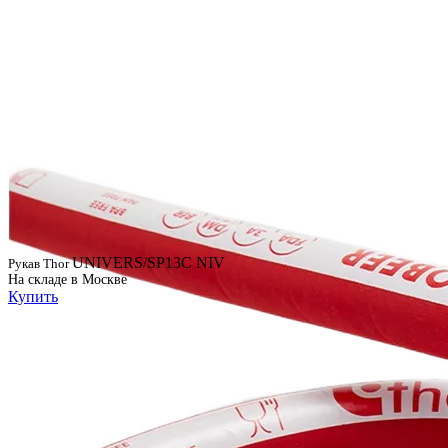
UNIVERS/SP13C NIV
Рукав Thor
На складе в Москве
Купить