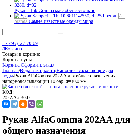
Рукава TubiGomma
маслобензостойкие
Бренды
All
brands
Самые известные бренды мира
+7(495)127-70-69
0
Корзина
Товары в корзине:
Корзина пуста
Корзина
Оформить заказ
Главная
/
Вода и жидкости
/
Напорно-всасывающие для
воды
/
Рукав AlfaGomma 202AA для общего назначения
напорновсасывающий 10 бар, d=30.0 мм
КОД:
202AA-d30-0
Рукав AlfaGomma 202AA для
общего назначения