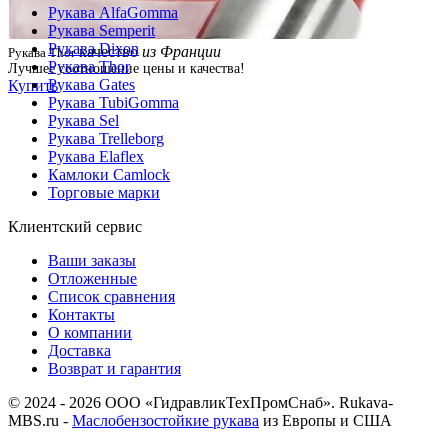
Рукава AlfaGomma
Рукава Semperit
Рукава Dixon
качество
из Франции
Рукава Thor
Рукава Thor
Лучшее соотношение цены и качества!
Рукава Gates
Купить
Рукава TubiGomma
Рукава Sel
Рукава Trelleborg
Рукава Elaflex
Камлоки Camlock
Торговые марки
Клиентский сервис
Ваши заказы
Отложенные
Список сравнения
Контакты
О компании
Доставка
Возврат и гарантия
© 2024 - 2026 ООО «ГидравликТехПромСнаб». Rukava-
MBS.ru -
Маслобензостойкие рукава
из Европы и США