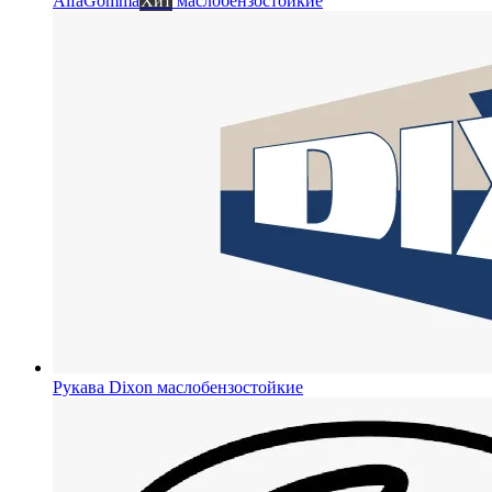
AlfaGomma
Хит
маслобензостойкие
Рукава Dixon
маслобензостойкие