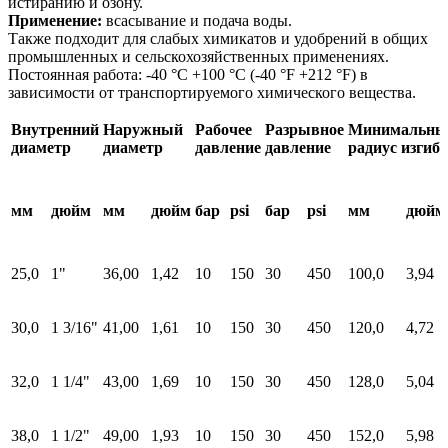
истиранию и озону.
Применение:
всасывание и подача воды.
Также подходит для слабых химикатов и удобрений в общих
промышленных и сельскохозяйственных применениях.
Постоянная работа: -40 °C +100 °C (-40 °F +212 °F) в
зависимости от транспортируемого химического вещества.
Внутренний
Наружный
Рабочее
Разрывное
Минимальны
диаметр
диаметр
давление
давление
радиус изгиба
мм
дюйм
мм
дюйм
бар
psi
бар
psi
мм
дюйм
25,0
1"
36,00
1,42
10
150
30
450
100,0
3,94
30,0
1 3/16"
41,00
1,61
10
150
30
450
120,0
4,72
32,0
1 1/4"
43,00
1,69
10
150
30
450
128,0
5,04
38,0
1 1/2"
49,00
1,93
10
150
30
450
152,0
5,98