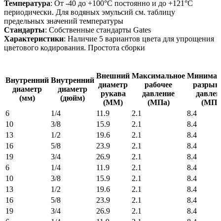
Температура
: От -40 до +100°C постоянно и до +121°C
периодически. Для водяных эмульсий см. таблицу
предельных значений температуры
Стандарты
: Собственные стандарты Gates
Характеристики
: Наличие 5 вариантов цвета для упрощения
цветового кодирования. Простота сборки
Внешний
Максимальное
Минимал
Внутренний
Внутренний
диаметр
рабочее
разрыв
диаметр
диаметр
рукава
давление
давлен
(мм)
(дюйм)
(MM)
(МПа)
(МПа
6
1/4
11.9
2.1
8.4
10
3/8
15.9
2.1
8.4
13
1/2
19.6
2.1
8.4
16
5/8
23.9
2.1
8.4
19
3/4
26.9
2.1
8.4
6
1/4
11.9
2.1
8.4
10
3/8
15.9
2.1
8.4
13
1/2
19.6
2.1
8.4
16
5/8
23.9
2.1
8.4
19
3/4
26.9
2.1
8.4