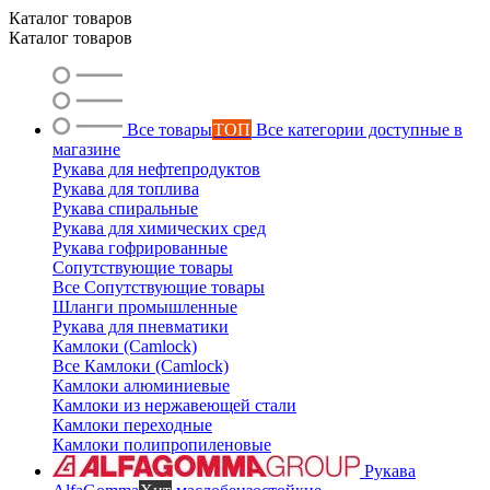
Каталог товаров
Каталог товаров
Ольга
Маслобензостойкие рукава
Все товары
ТОП
Все категории доступные в
магазине
Рукава для нефтепродуктов
Рукава для топлива
Рукава спиральные
Рукава для химических сред
Рукава гофрированные
Сопутствующие товары
Все Сопутствующие товары
Шланги промышленные
Рукава для пневматики
Камлоки (Camlock)
Все Камлоки (Camlock)
Камлоки алюминиевые
Камлоки из нержавеющей стали
Камлоки переходные
Камлоки полипропиленовые
Рукава