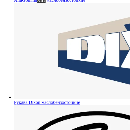
AlfaGomma
Хит
маслобензостойкие
Рукава Dixon
маслобензостойкие