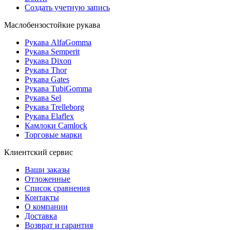
Создать учетную запись
Маслобензостойкие рукава
Рукава AlfaGomma
Рукава Semperit
Рукава Dixon
Рукава Thor
Рукава Gates
Рукава TubiGomma
Рукава Sel
Рукава Trelleborg
Рукава Elaflex
Камлоки Camlock
Торговые марки
Клиентский сервис
Ваши заказы
Отложенные
Список сравнения
Контакты
О компании
Доставка
Возврат и гарантия